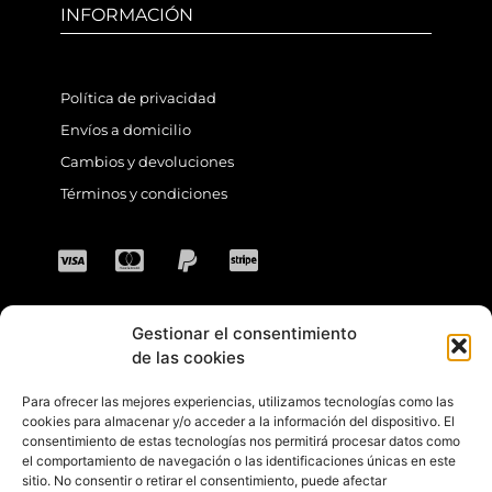
INFORMACIÓN
Política de privacidad
Envíos a domicilio
Cambios y devoluciones
Términos y condiciones
Gestionar el consentimiento
CONTACTO
de las cookies
Para ofrecer las mejores experiencias, utilizamos tecnologías como las
Dirección: C. Sta. María Magdalena, 14,
cookies para almacenar y/o acceder a la información del dispositivo. El
consentimiento de estas tecnologías nos permitirá procesar datos como
41701 Dos Hermanas, Sevilla, España
el comportamiento de navegación o las identificaciones únicas en este
sitio. No consentir o retirar el consentimiento, puede afectar
Teléfono +34 694 46 69 91