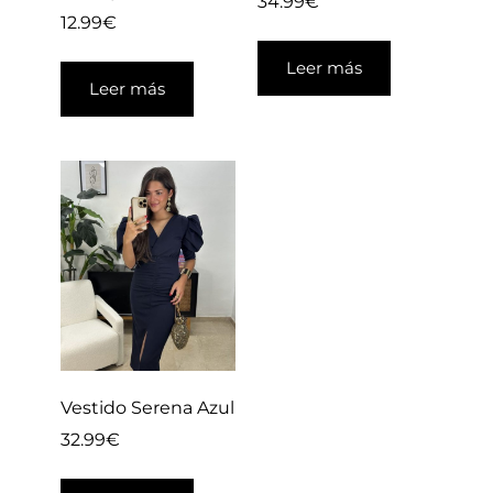
34.99
€
12.99
€
Leer más
Leer más
Vestido Serena Azul
32.99
€