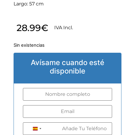
Largo: 57 cm
28.99
€
IVA Incl.
Sin existencias
Avísame cuando esté
disponible
+34
Spain +34