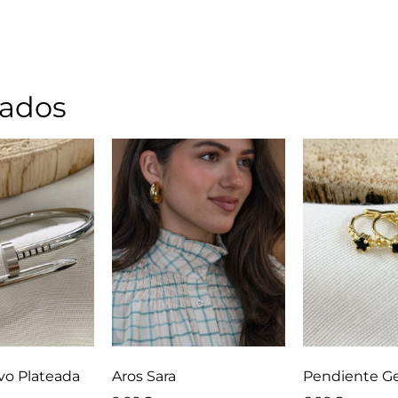
nados
avo Plateada
Aros Sara
Pendiente 