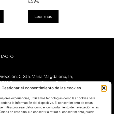
6.99
€
Leer más
TACTO
irección: C. Sta. María Magdalena, 14,
1701 Dos Hermanas, Sevilla, España
Gestionar el consentimiento de las cookies
eléfono +34 694 46 69 91
 mejores experiencias, utilizamos tecnologías como las cookies para
orario: Lunes a Viernes de 10:00 a
ceder a la información del dispositivo. El consentimiento de estas
3:30 hs y 17:30 a 20:30 hs. Sábados de
permitirá procesar datos como el comportamiento de navegación o las
0:30 a 14:00 hs.
únicas en este sitio. No consentir o retirar el consentimiento, puede