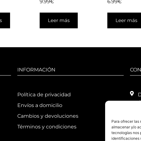
9.99
€
6.99
€
s
Leer más
Leer más
INFORMACIÓN
CON
Política de privacidad
D
4
Envíos a domicilio
T
Cambios y devoluciones
Para ofrecer las
H
Términos y condiciones
almacenar y/o ac
1
tecnologías nos 
1
identificaciones 