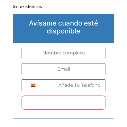
Sin existencias
Avísame cuando esté
disponible
+34
Spain +34