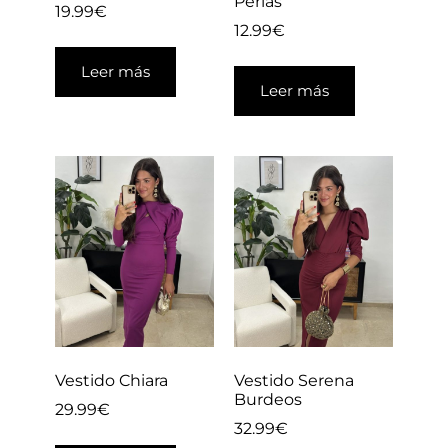
Perlas
19.99
€
12.99
€
Leer más
Leer más
Vestido Chiara
Vestido Serena
Burdeos
29.99
€
32.99
€