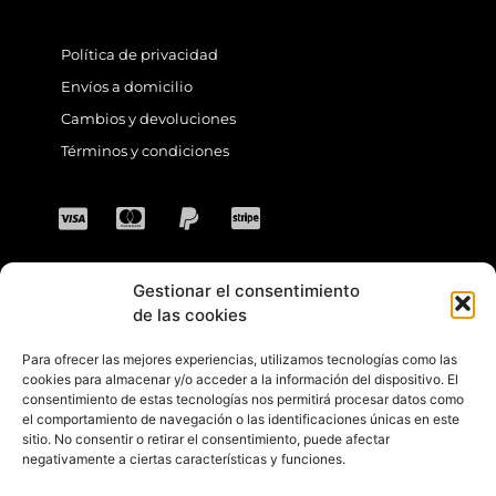
Política de privacidad
Envíos a domicilio
Cambios y devoluciones
Términos y condiciones
Gestionar el consentimiento
CONTACTO
de las cookies
Para ofrecer las mejores experiencias, utilizamos tecnologías como las
Dirección: C. Sta. María Magdalena, 14,
cookies para almacenar y/o acceder a la información del dispositivo. El
consentimiento de estas tecnologías nos permitirá procesar datos como
41701 Dos Hermanas, Sevilla, España
el comportamiento de navegación o las identificaciones únicas en este
sitio. No consentir o retirar el consentimiento, puede afectar
Teléfono +34 694 46 69 91
negativamente a ciertas características y funciones.
Horario: Lunes a Viernes de 10:00 a 13:30