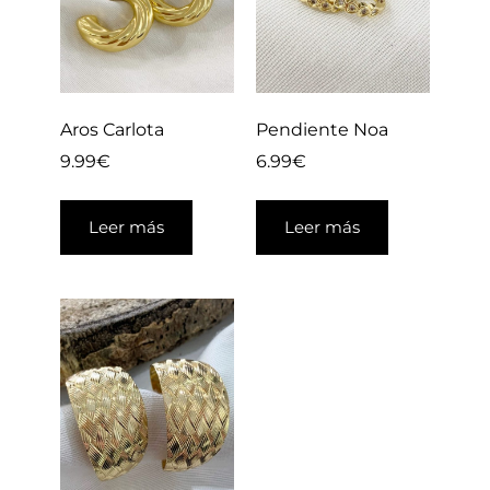
Aros Carlota
Pendiente Noa
9.99
€
6.99
€
Leer más
Leer más