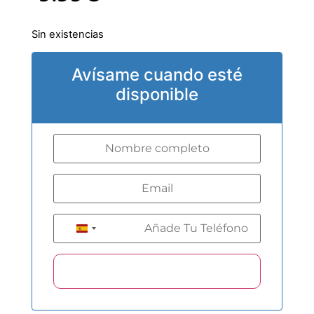
Sin existencias
Avísame cuando esté
disponible
+34
Spain +34