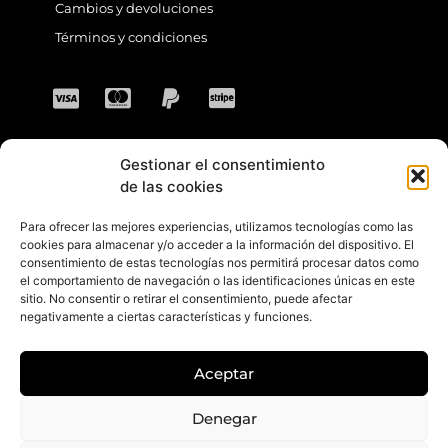
Cambios y devoluciones
Términos y condiciones
Gestionar el consentimiento
CONTACTO
de las cookies
Para ofrecer las mejores experiencias, utilizamos tecnologías como las
Dirección: C. Sta. María Magdalena, 14,
cookies para almacenar y/o acceder a la información del dispositivo. El
consentimiento de estas tecnologías nos permitirá procesar datos como
41701 Dos Hermanas, Sevilla, España
el comportamiento de navegación o las identificaciones únicas en este
sitio. No consentir o retirar el consentimiento, puede afectar
Teléfono +34 694 46 69 91
negativamente a ciertas características y funciones.
Horario: Lunes a Viernes de 10:00 a 13:30
hs y 17:30 a 20:30 hs. Sábados de 10:30 a
Aceptar
14:00 hs.
E-mail: contacto@gretacloset.com
Denegar