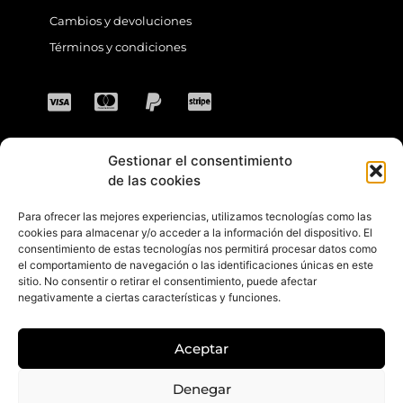
Cambios y devoluciones
Términos y condiciones
Gestionar el consentimiento
CONTACTO
de las cookies
Para ofrecer las mejores experiencias, utilizamos tecnologías como las
Dirección: C. Sta. María Magdalena, 14,
cookies para almacenar y/o acceder a la información del dispositivo. El
consentimiento de estas tecnologías nos permitirá procesar datos como
41701 Dos Hermanas, Sevilla, España
el comportamiento de navegación o las identificaciones únicas en este
sitio. No consentir o retirar el consentimiento, puede afectar
Teléfono +34 694 46 69 91
negativamente a ciertas características y funciones.
Horario: Lunes a Viernes de 10:00 a 13:30
hs y 17:30 a 20:30 hs. Sábados de 10:30 a
Aceptar
14:00 hs.
E-mail: contacto@gretacloset.com
Denegar