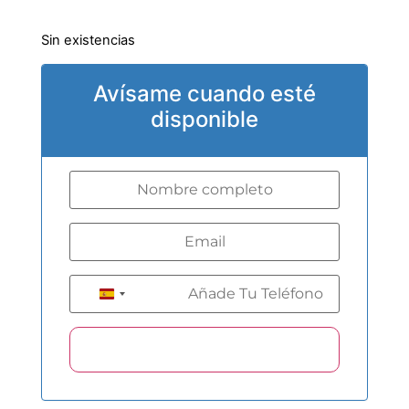
Sin existencias
Avísame cuando esté
disponible
+34
Spain +34