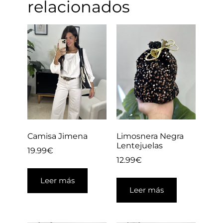
relacionados
Camisa Jimena
Limosnera Negra
Lentejuelas
19.99
€
12.99
€
Leer más
Leer más