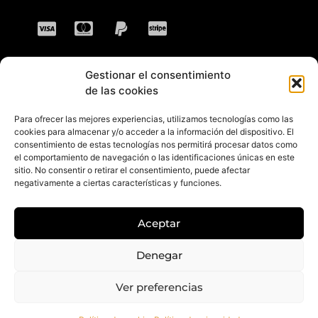
Gestionar el consentimiento
CONTACTO
de las cookies
Para ofrecer las mejores experiencias, utilizamos tecnologías como las
Dirección: C. Sta. María Magdalena, 14,
cookies para almacenar y/o acceder a la información del dispositivo. El
consentimiento de estas tecnologías nos permitirá procesar datos como
41701 Dos Hermanas, Sevilla, España
el comportamiento de navegación o las identificaciones únicas en este
sitio. No consentir o retirar el consentimiento, puede afectar
Teléfono +34 694 46 69 91
negativamente a ciertas características y funciones.
Horario: Lunes a Viernes de 10:00 a 13:30
hs y 17:30 a 20:30 hs. Sábados de 10:30 a
Aceptar
14:00 hs.
E-mail: contacto@gretacloset.com
Denegar
Ver preferencias
© 2026 Greta Closet. Todos los derechos están reservados.