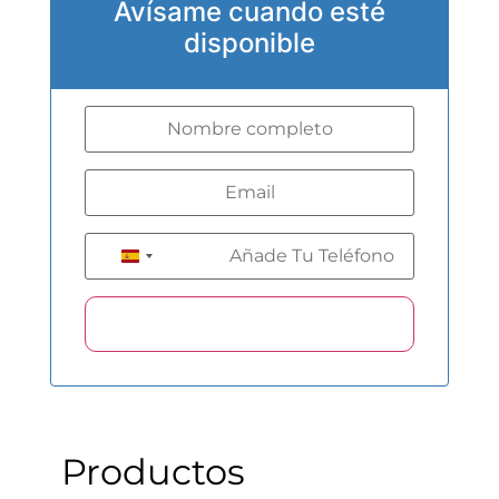
Avísame cuando esté
disponible
+34
Spain +34
Productos