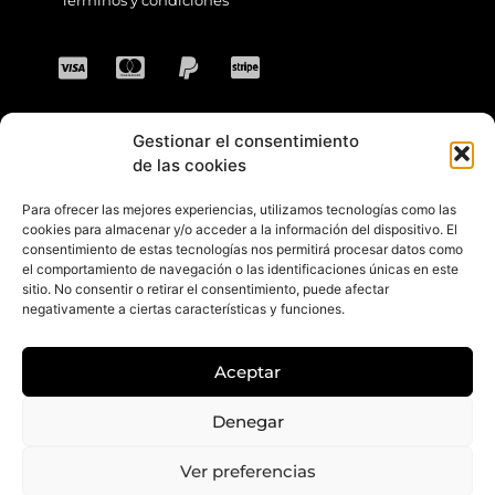
Términos y condiciones
Gestionar el consentimiento
CONTACTO
de las cookies
Para ofrecer las mejores experiencias, utilizamos tecnologías como las
Dirección: C. Sta. María Magdalena, 14,
cookies para almacenar y/o acceder a la información del dispositivo. El
consentimiento de estas tecnologías nos permitirá procesar datos como
41701 Dos Hermanas, Sevilla, España
el comportamiento de navegación o las identificaciones únicas en este
sitio. No consentir o retirar el consentimiento, puede afectar
Teléfono +34 694 46 69 91
negativamente a ciertas características y funciones.
Horario: Lunes a Viernes de 10:00 a 13:30
hs y 17:30 a 20:30 hs. Sábados de 10:30 a
Aceptar
14:00 hs.
E-mail: contacto@gretacloset.com
Denegar
Ver preferencias