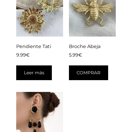
Pendiente Tati
Broche Abeja
9.99
€
5.99
€
Leer más
COMPRAR