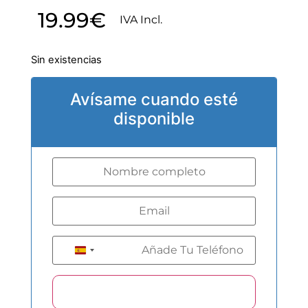
19.99
€
IVA Incl.
Sin existencias
Avísame cuando esté
disponible
+34
Spain +34