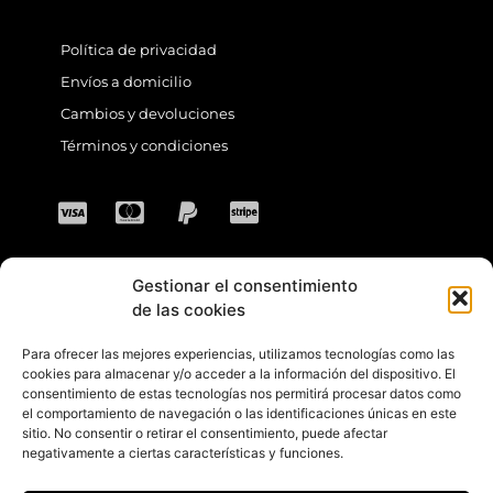
Política de privacidad
Envíos a domicilio
Cambios y devoluciones
Términos y condiciones
Gestionar el consentimiento
CONTACTO
de las cookies
Para ofrecer las mejores experiencias, utilizamos tecnologías como las
Dirección: C. Sta. María Magdalena, 14,
cookies para almacenar y/o acceder a la información del dispositivo. El
consentimiento de estas tecnologías nos permitirá procesar datos como
41701 Dos Hermanas, Sevilla, España
el comportamiento de navegación o las identificaciones únicas en este
sitio. No consentir o retirar el consentimiento, puede afectar
Teléfono +34 694 46 69 91
negativamente a ciertas características y funciones.
Horario: Lunes a Viernes de 10:00 a 13:30