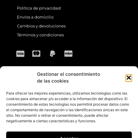
Política de privacidad
Envíos a domicilio
Cambios y devoluciones
Términos y condiciones
Gestionar el consentimiento
CONTACTO
de las cookies
Para ofrecer las mejores experiencias, utilizamos tecnologías como las
Dirección: C. Sta. María Magdalena, 14,
cookies para almacenar y/o acceder a la información del dispositivo. El
consentimiento de estas tecnologías nos permitirá procesar datos como
41701 Dos Hermanas, Sevilla, España
el comportamiento de navegación o las identificaciones únicas en este
sitio. No consentir o retirar el consentimiento, puede afectar
Teléfono +34 694 46 69 91
negativamente a ciertas características y funciones.
Horario: Lunes a Viernes de 10:00 a 13:30
hs y 17:30 a 20:30 hs. Sábados de 10:30 a