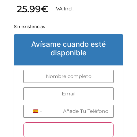
25.99
€
IVA Incl.
Sin existencias
Avísame cuando esté
disponible
+34
Spain +34