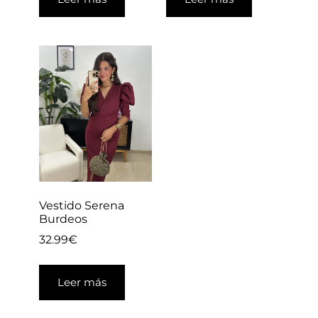
Vestido Serena
Burdeos
32.99
€
Leer más