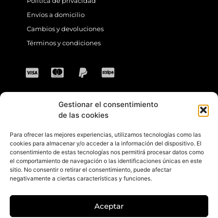
Política de privacidad
Envíos a domicilio
Cambios y devoluciones
Términos y condiciones
Gestionar el consentimiento
CONTACTO
de las cookies
Para ofrecer las mejores experiencias, utilizamos tecnologías como las
Dirección: C. Sta. María Magdalena, 14,
cookies para almacenar y/o acceder a la información del dispositivo. El
consentimiento de estas tecnologías nos permitirá procesar datos como
41701 Dos Hermanas, Sevilla, España
el comportamiento de navegación o las identificaciones únicas en este
sitio. No consentir o retirar el consentimiento, puede afectar
Teléfono +34 694 46 69 91
negativamente a ciertas características y funciones.
Horario: Lunes a Viernes de 10:00 a 13:30
hs y 17:30 a 20:30 hs. Sábados de 10:30 a
Aceptar
14:00 hs.