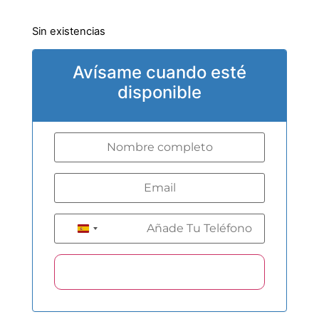
Sin existencias
Avísame cuando esté
disponible
+34
Spain +34