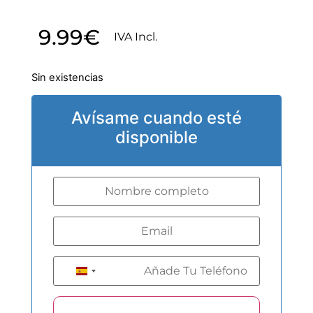
9.99
€
IVA Incl.
Sin existencias
Avísame cuando esté
disponible
+34
Spain +34