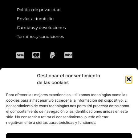
Política de privacidad
Envíos a domicilio
Cambios y devoluciones
Términos y condiciones
Gestionar el consentimiento
CONTACTO
de las cookies
Para ofrecer las mejores experiencias, utilizamos tecnologías como las
Dirección: C. Sta. María Magdalena, 14,
cookies para almacenar y/o acceder a la información del dispositivo. El
consentimiento de estas tecnologías nos permitirá procesar datos como
41701 Dos Hermanas, Sevilla, España
el comportamiento de navegación o las identificaciones únicas en este
sitio. No consentir o retirar el consentimiento, puede afectar
Teléfono +34 694 46 69 91
negativamente a ciertas características y funciones.
Horario: Lunes a Viernes de 10:00 a 13:30
hs y 17:30 a 20:30 hs. Sábados de 10:30 a