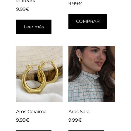
Plateada
9.99
€
9.99
€
COMPRAR
Leer más
Aros Coraima
Aros Sara
9.99
€
9.99
€