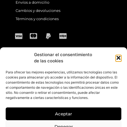
Envíos a domicilio
Cambios y devoluciones
Términos y condiciones
Gestionar el consentimiento
CONTACTO
de las cookies
Para ofrecer las mejores experiencias, utilizamos tecnologías como las
Dirección: C. Sta. María Magdalena, 14,
cookies para almacenar y/o acceder a la información del dispositivo. El
consentimiento de estas tecnologías nos permitirá procesar datos como
41701 Dos Hermanas, Sevilla, España
el comportamiento de navegación o las identificaciones únicas en este
sitio. No consentir o retirar el consentimiento, puede afectar
Teléfono +34 694 46 69 91
negativamente a ciertas características y funciones.
Horario: Lunes a Viernes de 10:00 a 13:30
hs y 17:30 a 20:30 hs. Sábados de 10:30 a
Aceptar
14:00 hs.
E-mail: contacto@gretacloset.com
Denegar