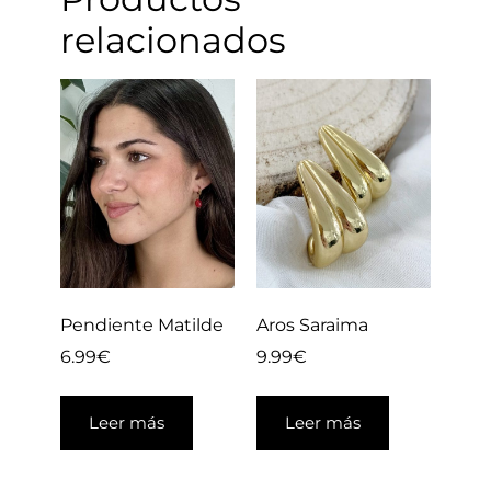
relacionados
Pendiente Matilde
Aros Saraima
6.99
€
9.99
€
Leer más
Leer más