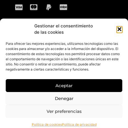
Gestionar el consentimiento
CONTACTO
de las cookies
Para ofrecer las mejores experiencias, utilizamos tecnologías como las
Dirección: C. Sta. María Magdalena, 14,
cookies para almacenar y/o acceder a la información del dispositivo. El
consentimiento de estas tecnologías nos permitirá procesar datos como
41701 Dos Hermanas, Sevilla, España
el comportamiento de navegación o las identificaciones únicas en este
sitio. No consentir o retirar el consentimiento, puede afectar
Teléfono +34 694 46 69 91
negativamente a ciertas características y funciones.
Horario: Lunes a Viernes de 10:00 a 13:30
hs y 17:30 a 20:30 hs. Sábados de 10:30 a
Aceptar
14:00 hs.
E-mail: contacto@gretacloset.com
Denegar
Ver preferencias
© 2026 Greta Closet. Todos los derechos están reservados.
Política de cookies
Política de privacidad