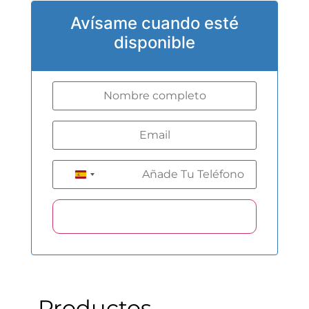
Avísame cuando esté
disponible
+34
Spain +34
Productos