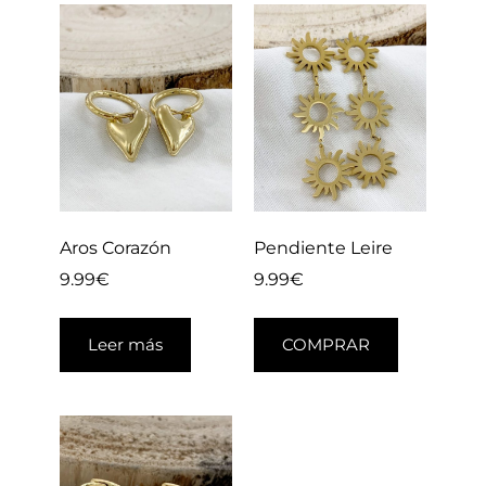
Aros Corazón
Pendiente Leire
9.99
€
9.99
€
Leer más
COMPRAR