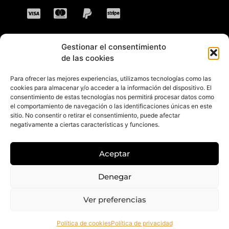
Gestionar el consentimiento
CONTACTO
de las cookies
Para ofrecer las mejores experiencias, utilizamos tecnologías como las
Dirección: C. Sta. María Magdalena, 14,
cookies para almacenar y/o acceder a la información del dispositivo. El
consentimiento de estas tecnologías nos permitirá procesar datos como
41701 Dos Hermanas, Sevilla, España
el comportamiento de navegación o las identificaciones únicas en este
sitio. No consentir o retirar el consentimiento, puede afectar
Teléfono +34 694 46 69 91
negativamente a ciertas características y funciones.
Horario: Lunes a Viernes de 10:00 a 13:30
hs y 17:30 a 20:30 hs. Sábados de 10:30 a
Aceptar
14:00 hs.
E-mail: contacto@gretacloset.com
Denegar
Ver preferencias
© 2026 Greta Closet. Todos los derechos están reservados.
Política de cookies
Política de privacidad