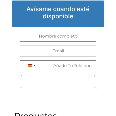
Avísame cuando esté
disponible
+34
Spain +34
Productos