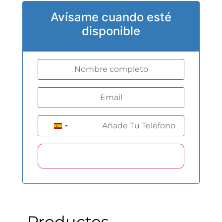
Avísame cuando esté
disponible
+34
Spain +34
Productos