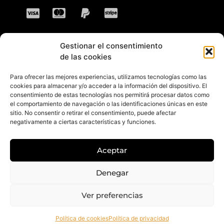
Gestionar el consentimiento
CONTACTO
de las cookies
Para ofrecer las mejores experiencias, utilizamos tecnologías como las
Dirección: C. Sta. María Magdalena, 14,
cookies para almacenar y/o acceder a la información del dispositivo. El
consentimiento de estas tecnologías nos permitirá procesar datos como
41701 Dos Hermanas, Sevilla, España
el comportamiento de navegación o las identificaciones únicas en este
sitio. No consentir o retirar el consentimiento, puede afectar
Teléfono +34 694 46 69 91
negativamente a ciertas características y funciones.
Horario: Lunes a Viernes de 10:00 a 13:30
hs y 17:30 a 20:30 hs. Sábados de 10:30 a
Aceptar
14:00 hs.
E-mail: contacto@gretacloset.com
Denegar
Ver preferencias
© 2026 Greta Closet. Todos los derechos están reservados.
Política de cookies
Política de privacidad