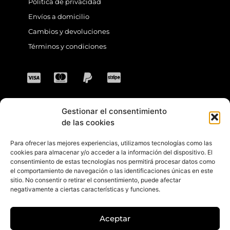
Política de privacidad
Envíos a domicilio
Cambios y devoluciones
Términos y condiciones
Gestionar el consentimiento
CONTACTO
de las cookies
Para ofrecer las mejores experiencias, utilizamos tecnologías como las
Dirección: C. Sta. María Magdalena, 14,
cookies para almacenar y/o acceder a la información del dispositivo. El
consentimiento de estas tecnologías nos permitirá procesar datos como
41701 Dos Hermanas, Sevilla, España
el comportamiento de navegación o las identificaciones únicas en este
sitio. No consentir o retirar el consentimiento, puede afectar
Teléfono +34 694 46 69 91
negativamente a ciertas características y funciones.
Horario: Lunes a Viernes de 10:00 a 13:30
hs y 17:30 a 20:30 hs. Sábados de 10:30 a
Aceptar
14:00 hs.