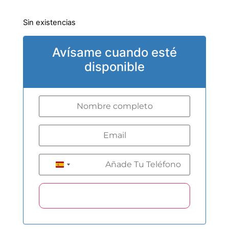
Sin existencias
Avísame cuando esté
disponible
+34
Spain +34