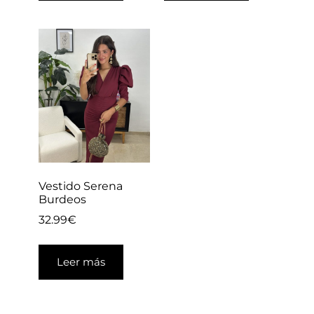
Vestido Serena
Burdeos
32.99
€
Leer más