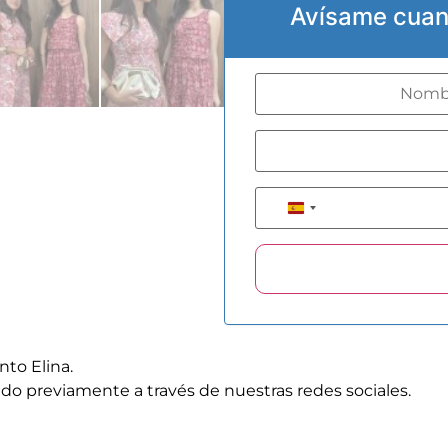
Avísame cuan
+34
Spain +34
nto Elina.
do previamente a través de nuestras redes sociales.