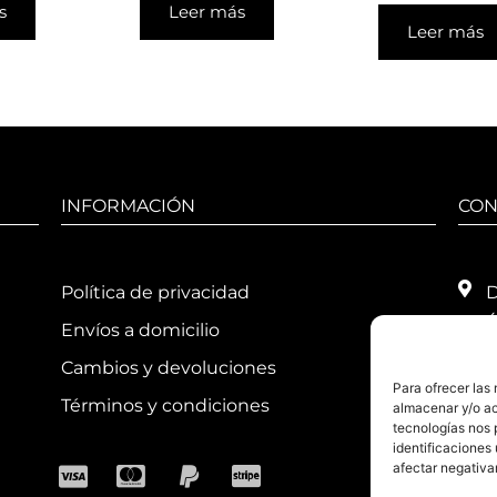
s
Leer más
Leer más
INFORMACIÓN
CON
Política de privacidad
D
4
Envíos a domicilio
T
Cambios y devoluciones
Para ofrecer las
H
Términos y condiciones
almacenar y/o ac
1
tecnologías nos 
1
identificaciones 
afectar negativa
E