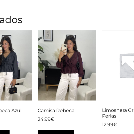
nados
Limosnera Gr
beca Azul
Camisa Rebeca
Perlas
24.99
€
12.99
€