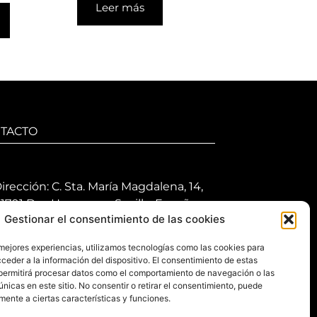
Leer más
TACTO
irección: C. Sta. María Magdalena, 14,
1701 Dos Hermanas, Sevilla, España
Gestionar el consentimiento de las cookies
eléfono +34 694 46 69 91
 mejores experiencias, utilizamos tecnologías como las cookies para
orario: Lunes a Viernes de 10:00 a
ceder a la información del dispositivo. El consentimiento de estas
3:30 hs y 17:30 a 20:30 hs. Sábados de
permitirá procesar datos como el comportamiento de navegación o las
0:30 a 14:00 hs.
únicas en este sitio. No consentir o retirar el consentimiento, puede
mente a ciertas características y funciones.
-mail: contacto@gretacloset.com