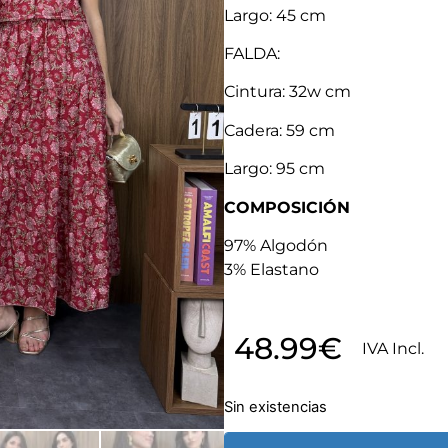
Largo: 45 cm
FALDA:
Cintura: 32w cm
Cadera: 59 cm
Largo: 95 cm
COMPOSICIÓN
97% Algodón
3% Elastano
48.99
€
IVA Incl.
Sin existencias