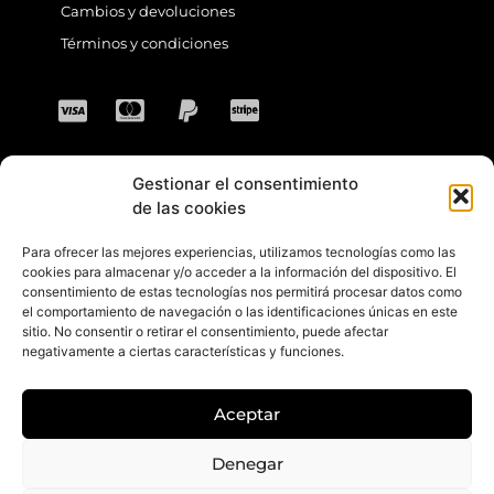
Cambios y devoluciones
Términos y condiciones
Gestionar el consentimiento
CONTACTO
de las cookies
Para ofrecer las mejores experiencias, utilizamos tecnologías como las
Dirección: C. Sta. María Magdalena, 14,
cookies para almacenar y/o acceder a la información del dispositivo. El
consentimiento de estas tecnologías nos permitirá procesar datos como
41701 Dos Hermanas, Sevilla, España
el comportamiento de navegación o las identificaciones únicas en este
sitio. No consentir o retirar el consentimiento, puede afectar
Teléfono +34 694 46 69 91
negativamente a ciertas características y funciones.
Horario: Lunes a Viernes de 10:00 a 13:30
hs y 17:30 a 20:30 hs. Sábados de 10:30 a
Aceptar
14:00 hs.
E-mail: contacto@gretacloset.com
Denegar