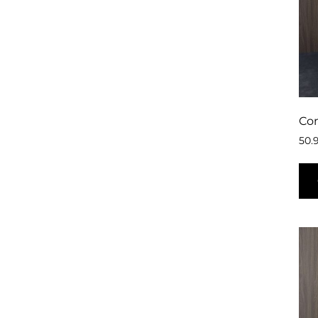
Con
50.