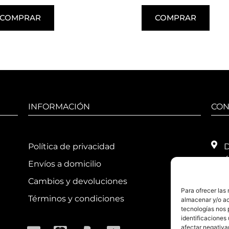
COMPRAR
COMPRAR
INFORMACIÓN
CON
Política de privacidad
D
4
Envíos a domicilio
T
Cambios y devoluciones
Para ofrecer las
H
Términos y condiciones
almacenar y/o ac
1
tecnologías nos 
1
identificaciones 
afectar negativa