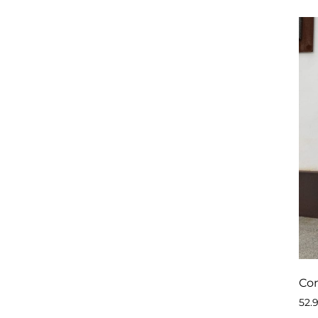
Con
52.