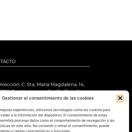
TACTO
irección: C. Sta. María Magdalena, 14,
1701 Dos Hermanas, Sevilla, España
Gestionar el consentimiento de las cookies
eléfono +34 694 46 69 91
 mejores experiencias, utilizamos tecnologías como las cookies para
orario: Lunes a Viernes de 10:00 a
ceder a la información del dispositivo. El consentimiento de estas
3:30 hs y 17:30 a 20:30 hs. Sábados de
permitirá procesar datos como el comportamiento de navegación o las
0:30 a 14:00 hs.
únicas en este sitio. No consentir o retirar el consentimiento, puede
mente a ciertas características y funciones.