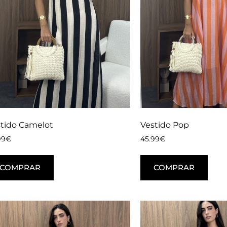
tido Camelot
Vestido Pop
99
€
45.99
€
COMPRAR
COMPRAR