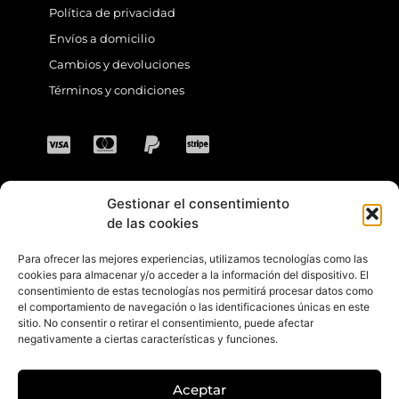
Política de privacidad
Envíos a domicilio
Cambios y devoluciones
Términos y condiciones
Gestionar el consentimiento
CONTACTO
de las cookies
Para ofrecer las mejores experiencias, utilizamos tecnologías como las
Dirección: C. Sta. María Magdalena, 14,
cookies para almacenar y/o acceder a la información del dispositivo. El
consentimiento de estas tecnologías nos permitirá procesar datos como
41701 Dos Hermanas, Sevilla, España
el comportamiento de navegación o las identificaciones únicas en este
sitio. No consentir o retirar el consentimiento, puede afectar
Teléfono +34 694 46 69 91
negativamente a ciertas características y funciones.
Horario: Lunes a Viernes de 10:00 a 13:30
hs y 17:30 a 20:30 hs. Sábados de 10:30 a
Aceptar
14:00 hs.