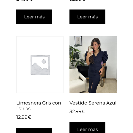
Leer más
Leer más
Limosnera Gris con
Vestido Serena Azul
Perlas
32.99
€
12.99
€
Leer más