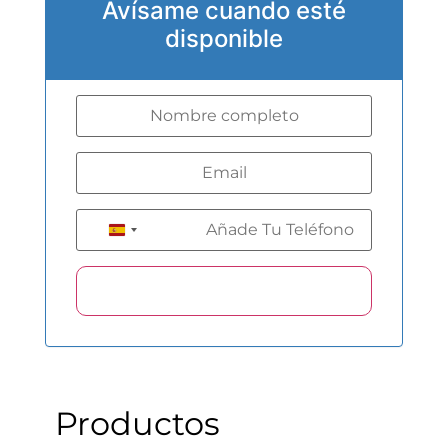
Avísame cuando esté
disponible
+34
Spain +34
Productos