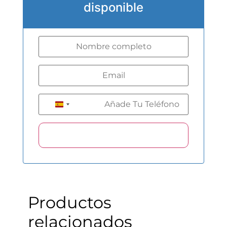
disponible
+34
Spain +34
Productos
relacionados