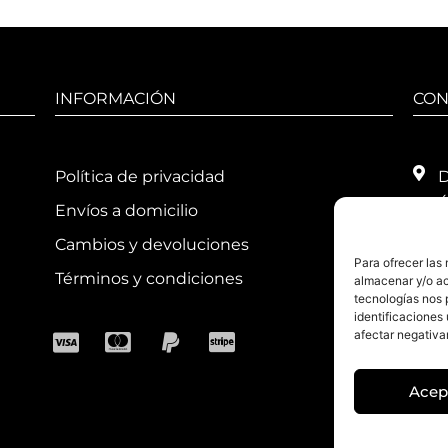
INFORMACIÓN
CON
Política de privacidad
D
4
Envíos a domicilio
T
Cambios y devoluciones
Para ofrecer las
H
Términos y condiciones
almacenar y/o ac
1
tecnologías nos 
1
identificaciones 
afectar negativa
E
Acep