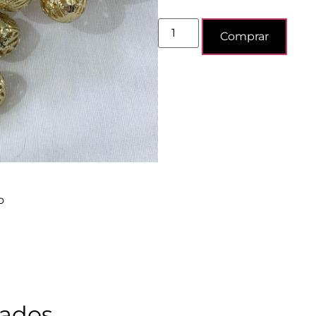
Comprar
o
nados