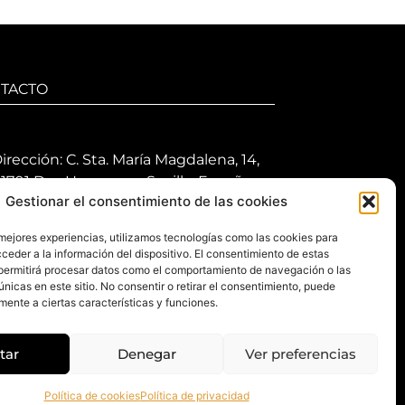
TACTO
irección: C. Sta. María Magdalena, 14,
1701 Dos Hermanas, Sevilla, España
Gestionar el consentimiento de las cookies
eléfono +34 694 46 69 91
 mejores experiencias, utilizamos tecnologías como las cookies para
orario: Lunes a Viernes de 10:00 a
ceder a la información del dispositivo. El consentimiento de estas
3:30 hs y 17:30 a 20:30 hs. Sábados de
permitirá procesar datos como el comportamiento de navegación o las
0:30 a 14:00 hs.
únicas en este sitio. No consentir o retirar el consentimiento, puede
mente a ciertas características y funciones.
-mail: contacto@gretacloset.com
tar
Denegar
Ver preferencias
Política de cookies
Política de privacidad