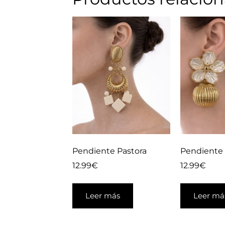
Pendiente Pastora
Pendiente 
12.99
€
12.99
€
Leer más
Leer má