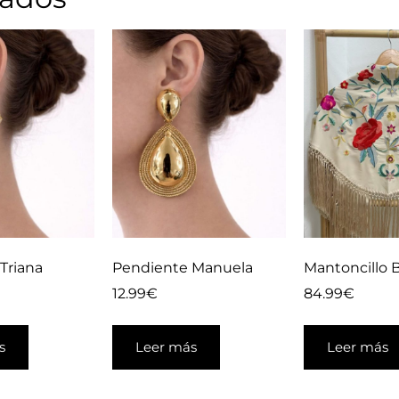
Triana
Pendiente Manuela
Mantoncillo 
12.99
€
84.99
€
s
Leer más
Leer más