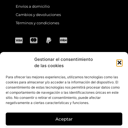
Envíos a domicilio
Cambios y devoluciones
Términos y condiciones
Gestionar el consentimiento
CONTACTO
de las cookies
Para ofrecer las mejores experiencias, utilizamos tecnologías como las
Dirección: C. Sta. María Magdalena, 14,
cookies para almacenar y/o acceder a la información del dispositivo. El
consentimiento de estas tecnologías nos permitirá procesar datos como
41701 Dos Hermanas, Sevilla, España
el comportamiento de navegación o las identificaciones únicas en este
sitio. No consentir o retirar el consentimiento, puede afectar
Teléfono +34 694 46 69 91
negativamente a ciertas características y funciones.
Horario: Lunes a Viernes de 10:00 a 13:30
hs y 17:30 a 20:30 hs. Sábados de 10:30 a
Aceptar
14:00 hs.