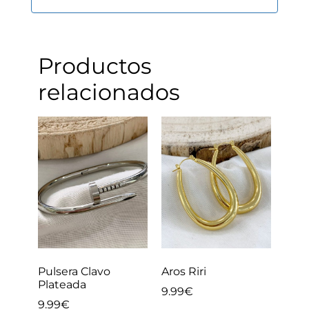
Productos
relacionados
Pulsera Clavo
Aros Riri
Plateada
9.99
€
9.99
€