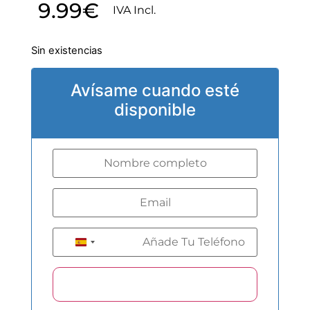
9.99
€
IVA Incl.
Sin existencias
Avísame cuando esté
disponible
+34
Spain +34