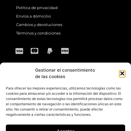
Política de privacidad
Envíos a domicilio
Cambios y devoluciones
Términos y condiciones
Gestionar el consentimiento
CONTACTO
de las cookies
Para ofrecer las mejores experiencias, utilizamos tecnologías como las
Dirección: C. Sta. María Magdalena, 14,
cookies para almacenar y/o acceder a la información del dispositivo. El
consentimiento de estas tecnologías nos permitirá procesar datos como
41701 Dos Hermanas, Sevilla, España
el comportamiento de navegación o las identificaciones únicas en este
sitio. No consentir o retirar el consentimiento, puede afectar
Teléfono +34 694 46 69 91
negativamente a ciertas características y funciones.
Horario: Lunes a Viernes de 10:00 a 13:30
hs y 17:30 a 20:30 hs. Sábados de 10:30 a