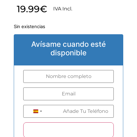
19.99
€
IVA Incl.
Sin existencias
Avísame cuando esté
disponible
+34
Spain +34