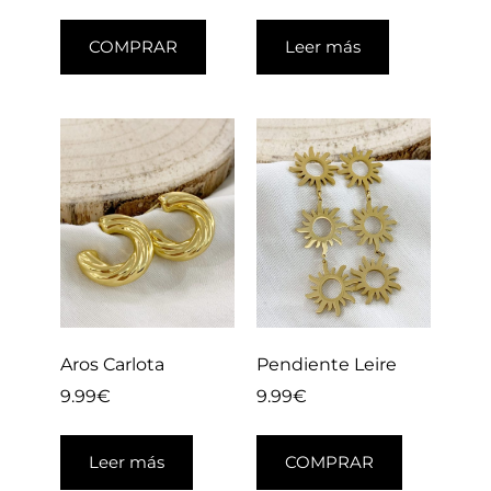
COMPRAR
Leer más
Aros Carlota
Pendiente Leire
9.99
€
9.99
€
Leer más
COMPRAR