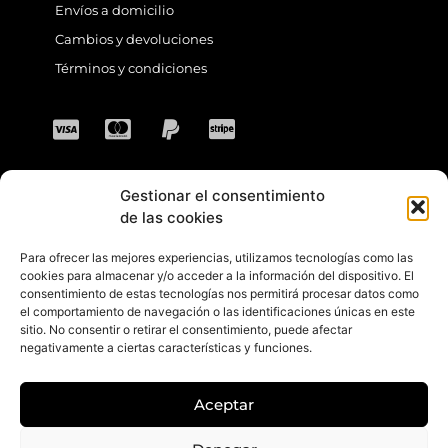
Envíos a domicilio
Cambios y devoluciones
Términos y condiciones
Gestionar el consentimiento
CONTACTO
de las cookies
Para ofrecer las mejores experiencias, utilizamos tecnologías como las
Dirección: C. Sta. María Magdalena, 14,
cookies para almacenar y/o acceder a la información del dispositivo. El
consentimiento de estas tecnologías nos permitirá procesar datos como
41701 Dos Hermanas, Sevilla, España
el comportamiento de navegación o las identificaciones únicas en este
sitio. No consentir o retirar el consentimiento, puede afectar
Teléfono +34 694 46 69 91
negativamente a ciertas características y funciones.
Horario: Lunes a Viernes de 10:00 a 13:30
hs y 17:30 a 20:30 hs. Sábados de 10:30 a
Aceptar
14:00 hs.
E-mail: contacto@gretacloset.com