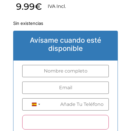
9.99
€
IVA Incl.
Sin existencias
Avísame cuando esté
disponible
+34
Spain +34