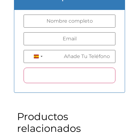
+34
Spain +34
Productos
relacionados