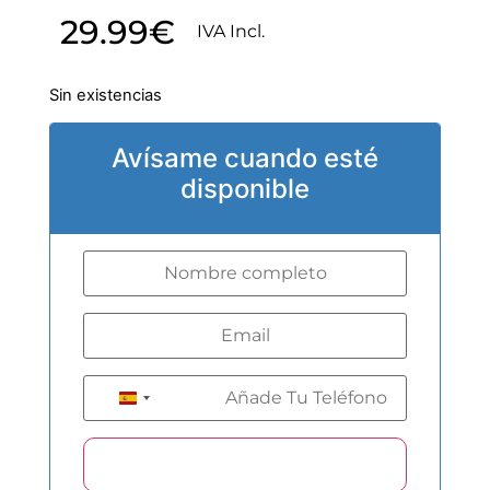
29.99
€
IVA Incl.
Sin existencias
Avísame cuando esté
disponible
+34
Spain +34