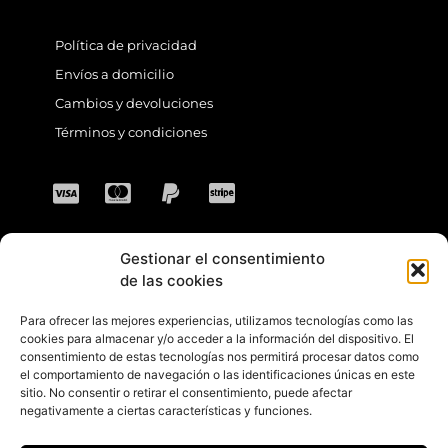
Política de privacidad
Envíos a domicilio
Cambios y devoluciones
Términos y condiciones
Gestionar el consentimiento
CONTACTO
de las cookies
Para ofrecer las mejores experiencias, utilizamos tecnologías como las
Dirección: C. Sta. María Magdalena, 14,
cookies para almacenar y/o acceder a la información del dispositivo. El
consentimiento de estas tecnologías nos permitirá procesar datos como
41701 Dos Hermanas, Sevilla, España
el comportamiento de navegación o las identificaciones únicas en este
sitio. No consentir o retirar el consentimiento, puede afectar
Teléfono +34 694 46 69 91
negativamente a ciertas características y funciones.
Horario: Lunes a Viernes de 10:00 a 13:30