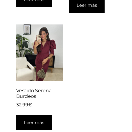
Leer más
Vestido Serena
Burdeos
32.99
€
Leer más