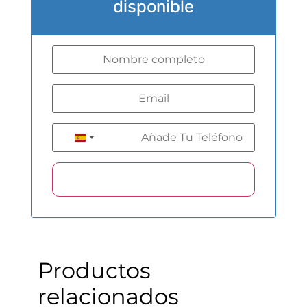
disponible
+34
Spain +34
Productos
relacionados