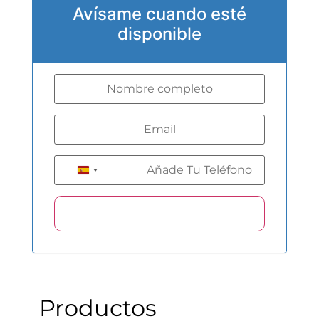
Avísame cuando esté
disponible
+34
Spain +34
Productos