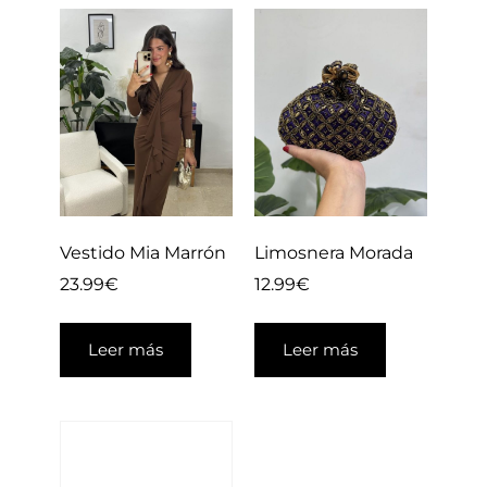
Vestido Mia Marrón
Limosnera Morada
23.99
€
12.99
€
Leer más
Leer más