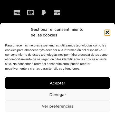
Gestionar el consentimiento
CONTACTO
de las cookies
Para ofrecer las mejores experiencias, utilizamos tecnologías como las
Dirección: C. Sta. María Magdalena, 14,
cookies para almacenar y/o acceder a la información del dispositivo. El
consentimiento de estas tecnologías nos permitirá procesar datos como
41701 Dos Hermanas, Sevilla, España
el comportamiento de navegación o las identificaciones únicas en este
sitio. No consentir o retirar el consentimiento, puede afectar
Teléfono +34 694 46 69 91
negativamente a ciertas características y funciones.
Horario: Lunes a Viernes de 10:00 a 13:30
hs y 17:30 a 20:30 hs. Sábados de 10:30 a
Aceptar
14:00 hs.
E-mail: contacto@gretacloset.com
Denegar
Ver preferencias