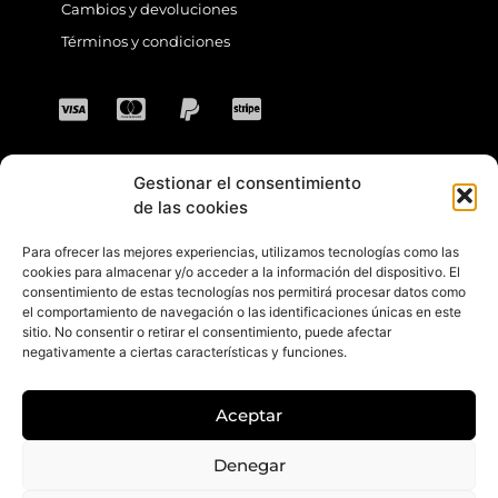
Cambios y devoluciones
Términos y condiciones
Gestionar el consentimiento
CONTACTO
de las cookies
Para ofrecer las mejores experiencias, utilizamos tecnologías como las
Dirección: C. Sta. María Magdalena, 14,
cookies para almacenar y/o acceder a la información del dispositivo. El
consentimiento de estas tecnologías nos permitirá procesar datos como
41701 Dos Hermanas, Sevilla, España
el comportamiento de navegación o las identificaciones únicas en este
sitio. No consentir o retirar el consentimiento, puede afectar
Teléfono +34 694 46 69 91
negativamente a ciertas características y funciones.
Horario: Lunes a Viernes de 10:00 a 13:30
hs y 17:30 a 20:30 hs. Sábados de 10:30 a
Aceptar
14:00 hs.
E-mail: contacto@gretacloset.com
Denegar