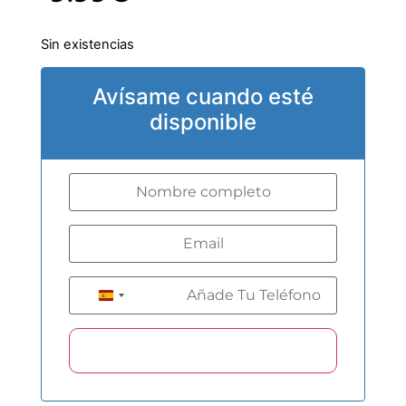
Sin existencias
Avísame cuando esté
disponible
+34
Spain +34