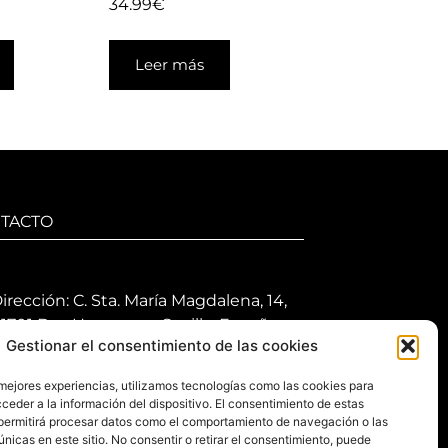
34.99
€
Leer más
TACTO
irección: C. Sta. María Magdalena, 14,
1701 Dos Hermanas, Sevilla, España
Gestionar el consentimiento de las cookies
eléfono +34 694 46 69 91
 mejores experiencias, utilizamos tecnologías como las cookies para
orario: Lunes a Viernes de 10:00 a
ceder a la información del dispositivo. El consentimiento de estas
3:30 hs y 17:30 a 20:30 hs. Sábados de
permitirá procesar datos como el comportamiento de navegación o las
0:30 a 14:00 hs.
únicas en este sitio. No consentir o retirar el consentimiento, puede