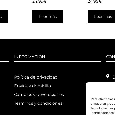
24.99
€
24.99
€
s
Leer más
Leer más
INFORMACIÓN
CON
Política de privacidad
D
4
Envíos a domicilio
T
Cambios y devoluciones
Para ofrecer las
H
Términos y condiciones
almacenar y/o ac
1
tecnologías nos 
1
identificaciones 