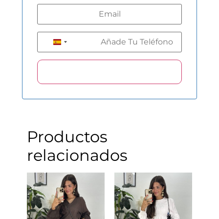
+34
Spain +34
Productos
relacionados