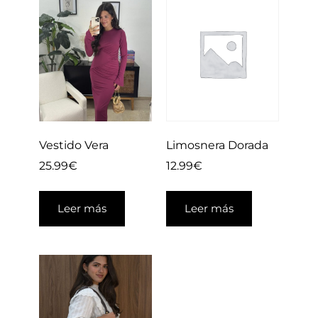
Limosnera Dorada
Vestido Vera
12.99
€
25.99
€
Leer más
Leer más