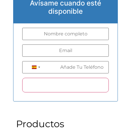
Avísame cuando esté
disponible
+34
Spain +34
Productos