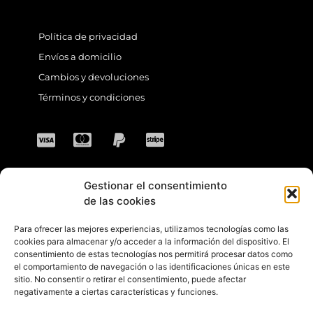
Política de privacidad
Envíos a domicilio
Cambios y devoluciones
Términos y condiciones
Gestionar el consentimiento
CONTACTO
de las cookies
Para ofrecer las mejores experiencias, utilizamos tecnologías como las
Dirección: C. Sta. María Magdalena, 14,
cookies para almacenar y/o acceder a la información del dispositivo. El
consentimiento de estas tecnologías nos permitirá procesar datos como
41701 Dos Hermanas, Sevilla, España
el comportamiento de navegación o las identificaciones únicas en este
sitio. No consentir o retirar el consentimiento, puede afectar
Teléfono +34 694 46 69 91
negativamente a ciertas características y funciones.
Horario: Lunes a Viernes de 10:00 a 13:30