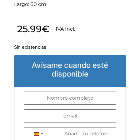
Largo: 60 cm
25.99
€
IVA Incl.
Sin existencias
Avísame cuando esté
disponible
+34
Spain +34