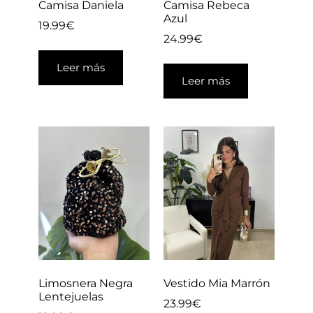
Camisa Daniela
Camisa Rebeca
Azul
19.99
€
24.99
€
Leer más
Leer más
Limosnera Negra
Vestido Mia Marrón
Lentejuelas
23.99
€