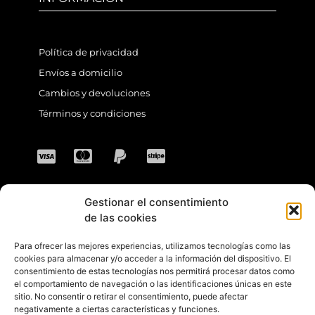
Política de privacidad
Envíos a domicilio
Cambios y devoluciones
Términos y condiciones
Gestionar el consentimiento
CONTACTO
de las cookies
Para ofrecer las mejores experiencias, utilizamos tecnologías como las
Dirección: C. Sta. María Magdalena, 14,
cookies para almacenar y/o acceder a la información del dispositivo. El
consentimiento de estas tecnologías nos permitirá procesar datos como
41701 Dos Hermanas, Sevilla, España
el comportamiento de navegación o las identificaciones únicas en este
sitio. No consentir o retirar el consentimiento, puede afectar
Teléfono +34 694 46 69 91
negativamente a ciertas características y funciones.