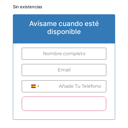
Sin existencias
Avísame cuando esté
disponible
+34
Spain +34