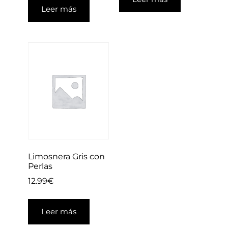
Leer más
Limosnera Gris con
Perlas
12.99
€
Leer más