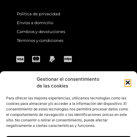
Política de privacidad
Envíos a domicilio
Cambios y devoluciones
Términos y condiciones
Gestionar el consentimiento
CONTACTO
de las cookies
Para ofrecer las mejores experiencias, utilizamos tecnologías como las
Dirección: C. Sta. María Magdalena, 14,
cookies para almacenar y/o acceder a la información del dispositivo. El
consentimiento de estas tecnologías nos permitirá procesar datos como
41701 Dos Hermanas, Sevilla, España
el comportamiento de navegación o las identificaciones únicas en este
sitio. No consentir o retirar el consentimiento, puede afectar
Teléfono +34 694 46 69 91
negativamente a ciertas características y funciones.
Horario: Lunes a Viernes de 10:00 a 13:30