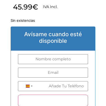
45.99
€
IVA Incl.
Sin existencias
Avísame cuando esté
disponible
+34
Spain +34