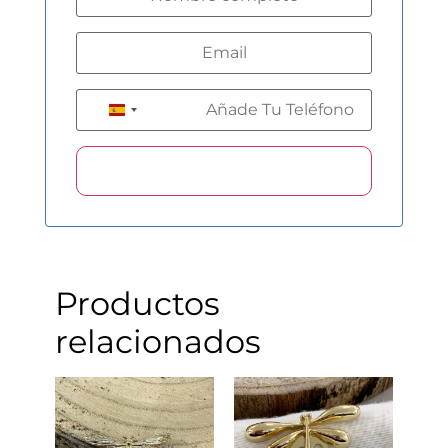
+34
Spain +34
Productos
relacionados