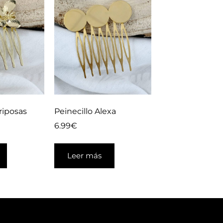
riposas
Peinecillo Alexa
6.99
€
Leer más