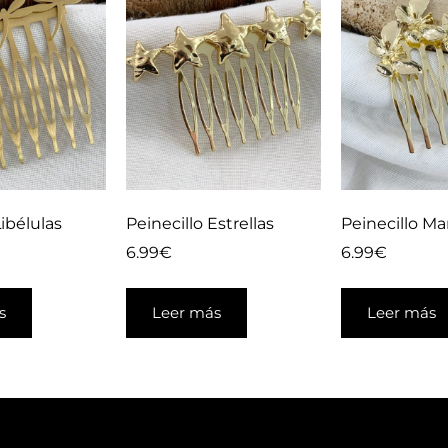
Libélulas
Peinecillo Estrellas
Peinecillo Ma
6.99
€
6.99
€
s
Leer más
Leer más