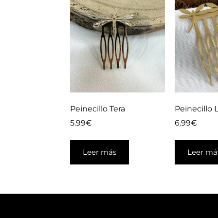
Peinecillo Tera
Peinecillo 
5.99
€
6.99
€
Leer más
Leer má