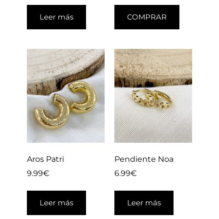
Leer más
COMPRAR
Aros Patri
Pendiente Noa
9.99
€
6.99
€
Leer más
Leer más