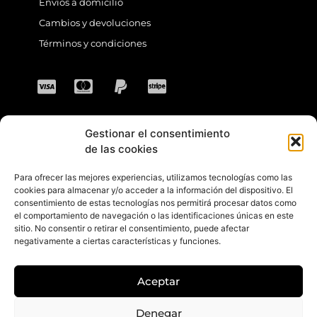
Envíos a domicilio
Cambios y devoluciones
Términos y condiciones
Gestionar el consentimiento
CONTACTO
de las cookies
Para ofrecer las mejores experiencias, utilizamos tecnologías como las
Dirección: C. Sta. María Magdalena, 14,
cookies para almacenar y/o acceder a la información del dispositivo. El
consentimiento de estas tecnologías nos permitirá procesar datos como
41701 Dos Hermanas, Sevilla, España
el comportamiento de navegación o las identificaciones únicas en este
sitio. No consentir o retirar el consentimiento, puede afectar
Teléfono +34 694 46 69 91
negativamente a ciertas características y funciones.
Horario: Lunes a Viernes de 10:00 a 13:30
hs y 17:30 a 20:30 hs. Sábados de 10:30 a
Aceptar
14:00 hs.
E-mail: contacto@gretacloset.com
Denegar