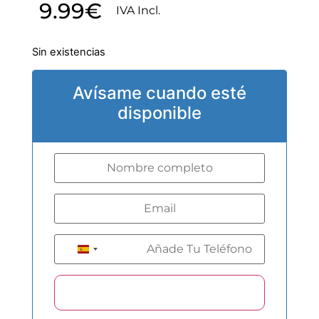
9.99
€
IVA Incl.
Sin existencias
Avísame cuando esté
disponible
+34
Spain +34