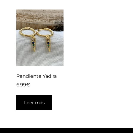
Pendiente Yadira
6.99
€
Leer más