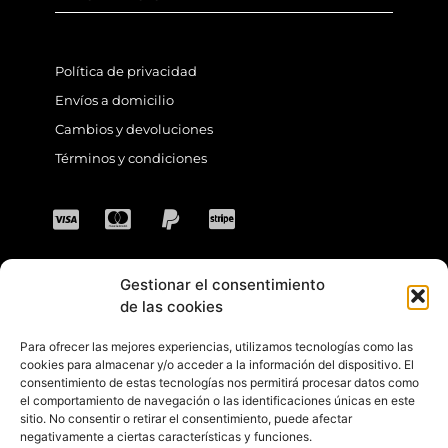
Política de privacidad
Envíos a domicilio
Cambios y devoluciones
Términos y condiciones
Gestionar el consentimiento
CONTACTO
de las cookies
Para ofrecer las mejores experiencias, utilizamos tecnologías como las
Dirección: C. Sta. María Magdalena, 14,
cookies para almacenar y/o acceder a la información del dispositivo. El
consentimiento de estas tecnologías nos permitirá procesar datos como
41701 Dos Hermanas, Sevilla, España
el comportamiento de navegación o las identificaciones únicas en este
sitio. No consentir o retirar el consentimiento, puede afectar
Teléfono +34 694 46 69 91
negativamente a ciertas características y funciones.