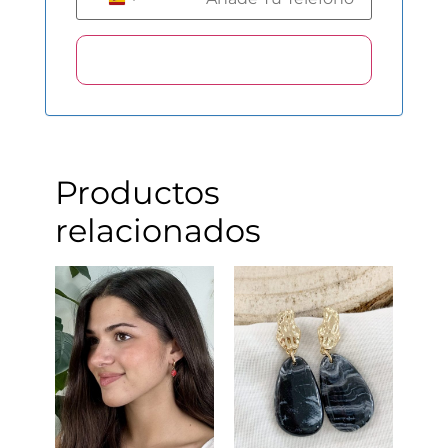
Spain +34
Productos
relacionados