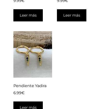
9.99
€
9.99
€
Leer más
Leer más
Pendiente Yadira
6.99
€
Leer más