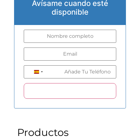
Avísame cuando esté
disponible
+34
Spain +34
Productos