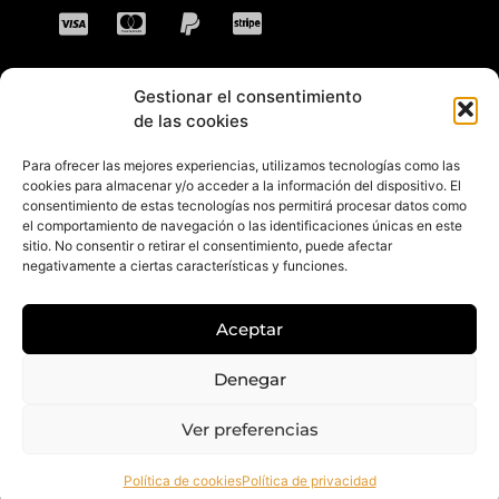
Gestionar el consentimiento
CONTACTO
de las cookies
Para ofrecer las mejores experiencias, utilizamos tecnologías como las
Dirección: C. Sta. María Magdalena, 14,
cookies para almacenar y/o acceder a la información del dispositivo. El
consentimiento de estas tecnologías nos permitirá procesar datos como
41701 Dos Hermanas, Sevilla, España
el comportamiento de navegación o las identificaciones únicas en este
sitio. No consentir o retirar el consentimiento, puede afectar
Teléfono +34 694 46 69 91
negativamente a ciertas características y funciones.
Horario: Lunes a Viernes de 10:00 a 13:30
hs y 17:30 a 20:30 hs. Sábados de 10:30 a
Aceptar
14:00 hs.
E-mail: contacto@gretacloset.com
Denegar
Ver preferencias
© 2026 Greta Closet. Todos los derechos están reservados.
Política de cookies
Política de privacidad