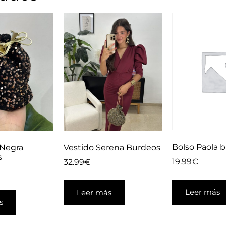
Bolso Paola 
 Negra
Vestido Serena Burdeos
s
19.99
€
32.99
€
Leer más
Leer más
s