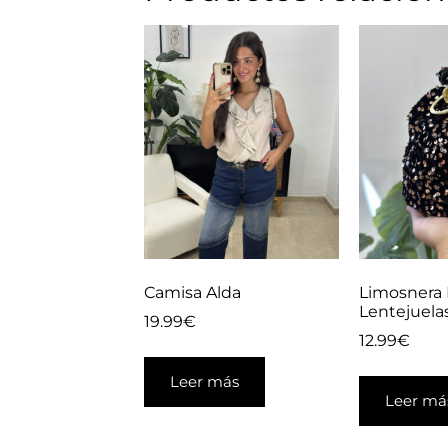
Camisa Alda
Limosnera
Lentejuela
19.99
€
12.99
€
Leer más
Leer má