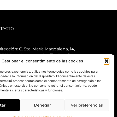
TACTO
irección: C. Sta. María Magdalena, 14,
1701 Dos Hermanas, Sevilla, España
Gestionar el consentimiento de las cookies
eléfono +34 694 46 69 91
 mejores experiencias, utilizamos tecnologías como las cookies para
orario: Lunes a Viernes de 10:00 a
ceder a la información del dispositivo. El consentimiento de estas
3:30 hs y 17:30 a 20:30 hs. Sábados de
permitirá procesar datos como el comportamiento de navegación o las
0:30 a 14:00 hs.
únicas en este sitio. No consentir o retirar el consentimiento, puede
mente a ciertas características y funciones.
-mail: contacto@gretacloset.com
tar
Denegar
Ver preferencias