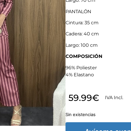
Largo: 70 cm
PANTALÓN
Cintura: 35 cm
Cadera: 40 cm
Largo: 100 cm
COMPOSICIÓN
96% Poliester
4% Elastano
59.99
€
IVA Incl.
Sin existencias