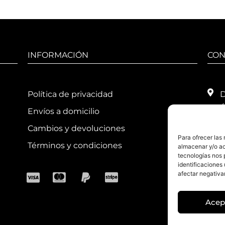
INFORMACIÓN
CON
Política de privacidad
D
4
Envíos a domicilio
T
Cambios y devoluciones
Para ofrecer las
H
Términos y condiciones
almacenar y/o ac
1
tecnologías nos 
1
identificaciones 
afectar negativa
E
Acep