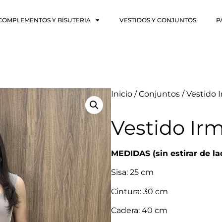
COMPLEMENTOS Y BISUTERIA
VESTIDOS Y CONJUNTOS
P
Inicio
/
Conjuntos
/ Vestido 
Vestido Ir
MEDIDAS (sin estirar de la
Sisa: 25 cm
Cintura: 30 cm
Cadera: 40 cm