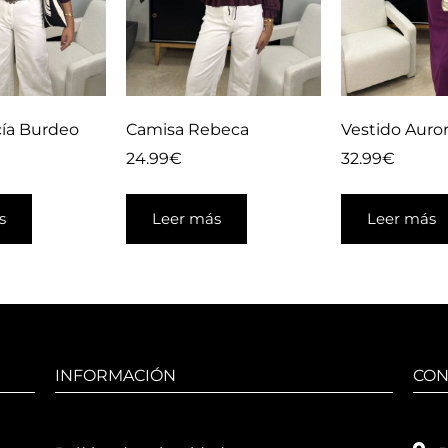
ía Burdeo
Camisa Rebeca
Vestido Auro
24.99
€
32.99
€
s
Leer más
Leer más
INFORMACIÓN
CON